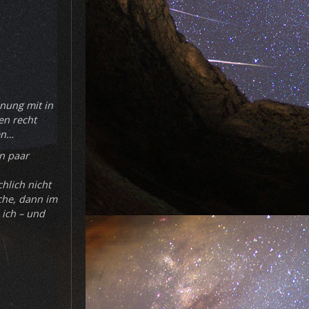
dnung mit in
en recht
en…
in paar
chlich nicht
ache, dann im
 ich – und