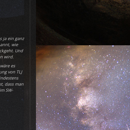
 ja ein ganz
pannt, wie
ückgeht. Und
n wird.
) wäre es
ung von TLJ
indestens
st, dass man
 im SW-