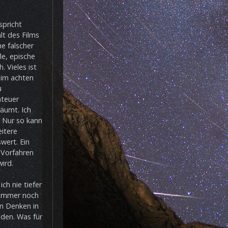
spricht
lt des Films
he falscher
le, epische
 Vieles ist
e im achten
u
nteuer
äumt. Ich
 Nur so kann
eitere
wert. Ein
n Vorfahren
ird.
ch nie tiefer
s immer noch
m Denken in
eden. Was für