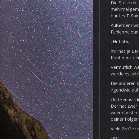
Die Stelle mi
mehrmaligem A
buntes T-Shir
Außerdem woll
Fehlermeldung
„Hi Tobi,
mir hat ja BM
Konferenz de
Vermutlich wär
würde es sehr
Die anderen kö
irgendwie auf
Und kennst d
Der hat zwar 
einem bestim
deiner Folgen
Viele Grüße 
Urs“