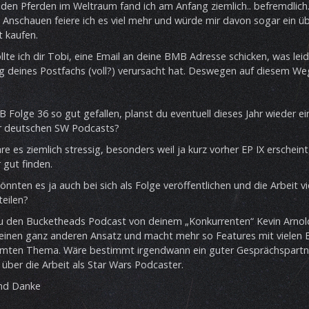
t den Pferden im Weltraum fand ich am Anfang ziemlich.. befremdlich
nschauen feiere ich es viel mehr und würde mir davon sogar ein üb
t kaufen.
te ich dir Tobi, eine Email an deine BMB Adresse schicken, was leid
 deines Postfachs (voll?) verursacht hat. Deswegen auf diesem Weg
B Folge 36 so gut gefallen, planst du eventuell dieses Jahr wieder e
r deutschen SW Podcasts?
e es ziemlich stressig, besonders weil ja kurz vorher EP IX erscheint
 gut finden.
nnten es ja auch bei sich als Folge veröffentlichen und die Arbeit vie
teilen?
u den Bucketheads Podcast von deinem „Konkurrenten“ Kevin Arnol
einen ganz anderen Ansatz und macht mehr so Features mit vielen E
mten Thema. Wäre bestimmt irgendwann ein guter Gesprächspartne
 über die Arbeit als Star Wars Podcaster.
und Danke