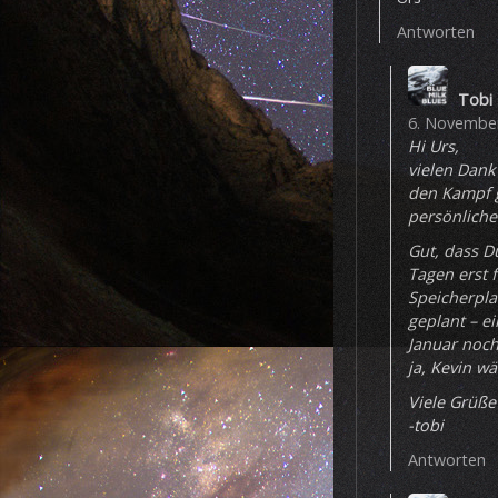
Antworten
Tobi
6. November
Hi Urs,
vielen Dank
den Kampf g
persönliche
Gut, dass D
Tagen erst f
Speicherplat
geplant – ei
Januar noch
ja, Kevin w
Viele Grüße
-tobi
Antworten