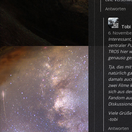
Antworten
Tobi
6. November
Interessant
zentraler P
TROS hier w
genauso ges
Tja, das mit
natürlich g
damals auch
zwei Filme 
sich aus de
Fandom auch
Diskussion
Viele Grüße
-tobi
Antworten