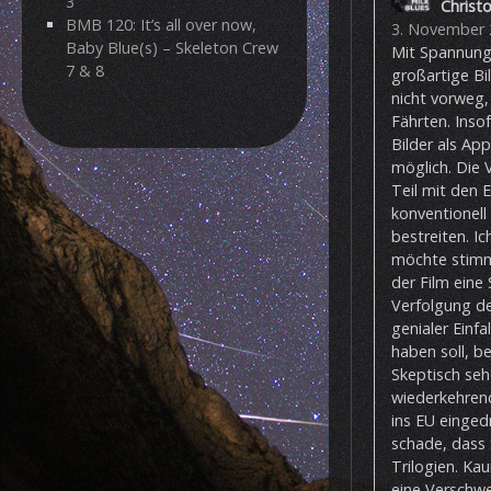
3
Christ
BMB 120: It’s all over now,
3. November 
Baby Blue(s) – Skeleton Crew
Mit Spannung 
7 & 8
großartige Bi
nicht vorweg, 
Fährten. Insof
Bilder als Ap
möglich. Die 
Teil mit den 
konventionell 
bestreiten. I
möchte stimmu
der Film eine
Verfolgung d
genialer Einf
haben soll, b
Skeptisch seh
wiederkehrend
ins EU einged
schade, dass 
Trilogien. Ka
eine Verschw