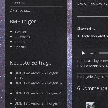
Impressum
Reylo, Dark Rey, C
Datenschutz
BMB folgen
Shownotes:
Twitter
Mehr von Andi h
Facebook
iTunes
Spotify
Audio-
00:00
Player
Podcast:
Play in n
Neueste Beiträge
BMB abonnieren:
A
BMB 124: Andor 2 – Folgen
Kategorie:
Allgeme
10-12
BMB 123: Andor 2 – Folgen 7-
6 Kommentar
9
BMB 122: Andor 2 – Folgen 4-
6
BMB 121: Andor 2 – Folgen 1-