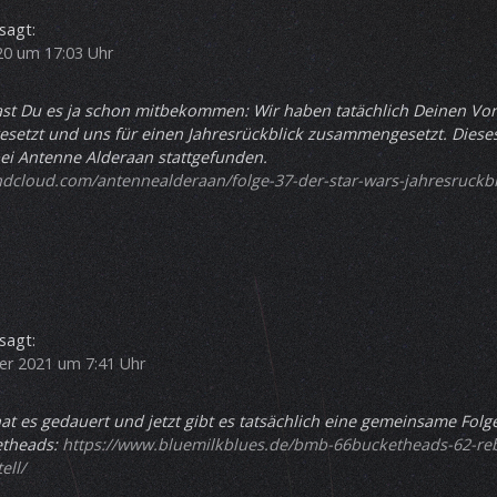
sagt:
020 um 17:03 Uhr
hast Du es ja schon mitbekommen: Wir haben tatächlich Deinen Vor
esetzt und uns für einen Jahresrückblick zusammengesetzt. Diese
ei Antenne Alderaan stattgefunden.
ndcloud.com/antennealderaan/folge-37-der-star-wars-jahresruckbl
sagt:
r 2021 um 7:41 Uhr
hat es gedauert und jetzt gibt es tatsächlich eine gemeinsame Folg
etheads:
https://www.bluemilkblues.de/bmb-66bucketheads-62-reb
ell/