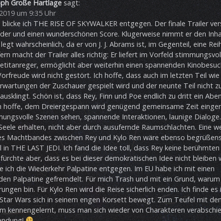
oph Große Hartlage
sagt:
2019 um 9:35 Uhr
blicke ich THE RISE OF SKYWALKER entgegen. Der finale Trailer ver
lder und einen wunderschönen Score. Klugerweise nimmt er den Inha
legt wahrscheinlich, da er von J. J. Abrams ist, im Gegenteil, eine Rei
ern macht der Trailer alles richtig: Er liefert im Vorfeld stimmungsvol
petitanreger, ermöglicht aber weiterhin einen spannenden Kinobesuch.
Vorfreude wird nicht gestört. Ich hoffe, dass auch im letzten Teil wi
Erwartungen der Zuschauer gespielt wird und der neunte Teil nicht z
ausklingt. Schön ist, dass Rey, Finn und Poe endlich zu dritt ein Abe
ch hoffe, dem Dreiergespann wird genügend gemeinsame Zeit einger
ngsvolle Szenen sehen, spannende Interaktionen, launige Dialoge.
 Seele erhalten, nicht aber durch ausufernde Raumschlachten. Eine w
es Machtbandes zwischen Rey und Kylo Ren wäre ebenso begrüßens
all in THE LAST JEDI. Ich fand die Idee toll, dass Rey keine berühmte
efürchte aber, dass es bei dieser demokratischen Idee nicht bleiben w
e ich die Wiederkehr Palpatine entgegen. Im EU habe ich mit einen
en Palpatine gefremdelt. Für mich Trash und mit ein Grund, warum i
rungen bin. Für Kylo Ren wird die Reise sicherlich enden. Ich finde e
Star Wars sich in seinem engen Korsett bewegt. Zum Teufel mit de
um kennengelernt, muss man sich wieder von Charakteren verabschi
endung!