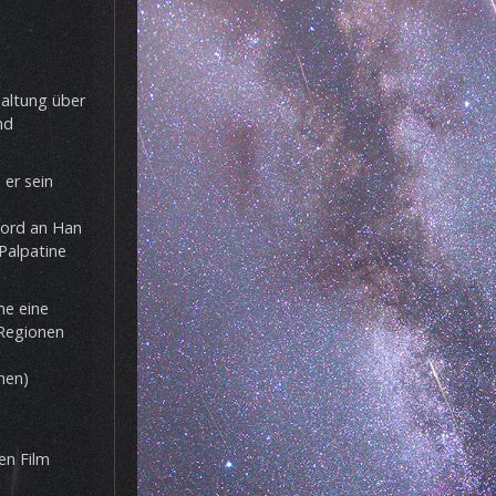
haltung über
nd
 er sein
Mord an Han
Palpatine
ne eine
 Regionen
men)
en Film