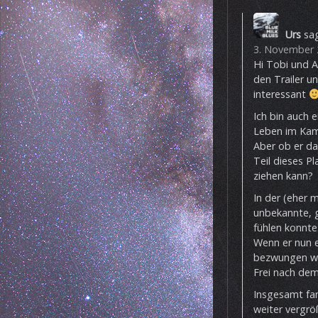
Urs
sag
3. November 
Hi Tobi und A
den Trailer 
interessant
Ich bin auch 
Leben im Kamp
Aber ob er d
Teil dieses P
ziehen kann?
In der (eher 
unbekannte, 
fühlen konnte
Wenn er nun e
bezwungen wür
Frei nach dem
Insgesamt fan
weiter vergrö