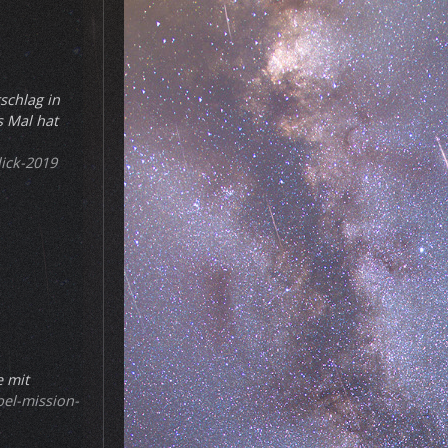
schlag in
s Mal hat
ick-2019
e mit
el-mission-