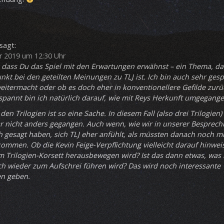
sagt:
 2019 um 12:30 Uhr
, dass Du das Spiel mit den Erwartungen erwähnst – ein Thema, das
unkt bei den geteilten Meinungen zu TLJ ist. Ich bin auch sehr ges
eitermacht oder ob es doch eher in konventionellere Gefilde zur
pannt bin ich natürlich darauf, wie mit Reys Herkunft umgegange
 den Trilogien ist so eine Sache. In diesem Fall (also drei Trilogien
ar nicht anders gegangen. Auch wenn, wie wir in unserer Besprech
 gesagt haben, sich TLJ eher anfühlt, als müssten danach noch m
kommen. Ob die Kevin Feige-Verpflichtung vielleicht darauf hinwei
m Trilogien-Korsett herausbewegen wird? Ist das dann etwas, was
 wieder zum Aufschrei führen wird? Das wird noch interessante
en geben.