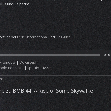
-3PO und Palpatine.
ört Ihr bei
Eerie, International
und
Das Alles
00:00
ew window
|
Download
pple Podcasts
|
Spotify
|
RSS
in
e zu BMB 44: A Rise of Some Skywalker