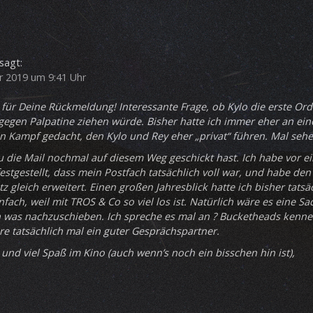
sagt:
 2019 um 9:41 Uhr
 für Deine Rückmeldung! Interessante Frage, ob Kylo die erste Or
egen Palpatine ziehen würde. Bisher hatte ich immer eher an ein
n Kampf gedacht, den Kylo und Rey eher „privat“ führen. Mal seh
u die Mail nochmal auf diesem Weg geschickt hast. Ich habe vor e
estgestellt, dass mein Postfach tatsächlich voll war, und habe den
z gleich erweitert. Einen großen Jahresblick hatte ich bisher tatsä
nfach, weil mit TROS & Co so viel los ist. Natürlich wäre es eine S
 was nachzuschieben. Ich spreche es mal an ? Bucketheads kenne
äre tatsächlich mal ein guter Gesprächspartner.
 und viel Spaß im Kino (auch wenn’s noch ein bisschen hin ist),