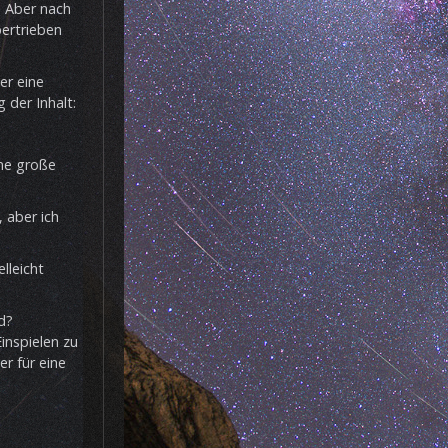
. Aber nach
ertrieben
er eine
 der Inhalt:
ine große
, aber ich
lleicht
d?
inspielen zu
r für eine