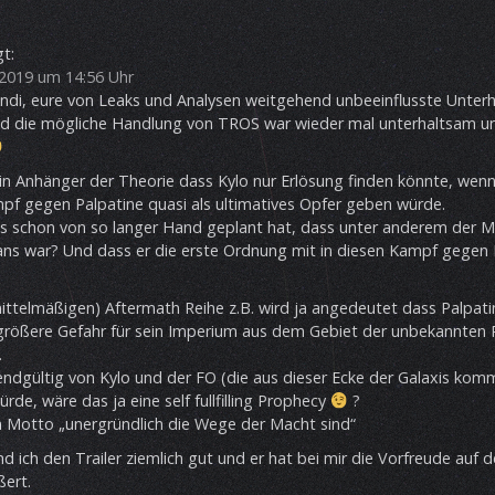
t:
2019 um 14:56 Uhr
ndi, eure von Leaks und Analysen weitgehend unbeeinflusste Unter
und die mögliche Handlung von TROS war wieder mal unterhaltsam u
ein Anhänger der Theorie dass Kylo nur Erlösung finden könnte, wenn
f gegen Palpatine quasi als ultimatives Opfer geben würde.
as schon von so langer Hand geplant hat, dass unter anderem der 
lans war? Und dass er die erste Ordnung mit in diesen Kampf gegen 
mittelmäßigen) Aftermath Reihe z.B. wird ja angedeutet dass Palpati
größere Gefahr für sein Imperium aus dem Gebiet der unbekannten
.
ndgültig von Kylo und der FO (die aus dieser Ecke der Galaxis kom
de, wäre das ja eine self fullfilling Prophecy
?
 Motto „unergründlich die Wege der Macht sind“
d ich den Trailer ziemlich gut und er hat bei mir die Vorfreude auf d
ßert.