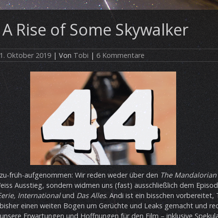
 A Rise of Some Skywalker
1. Oktober 2019
| Von
Tobi
|
6 Kommentare
n zu-früh-aufgenommen: Wir reden weder über den
The Mandalorian
iss Ausstieg, sondern widmen uns (fast) ausschließlich dem Episode 
Eerie, International
und
Das Alles
. Andi ist ein bisschen vorbereitet,
 bisher einen weiten Bogen um Gerüchte und Leaks gemacht und r
 unsere Erwartungen und Hoffnungen für den Film – inklusive Spekul