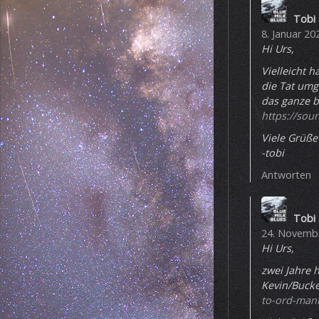
Tobi
8. Januar 2
Hi Urs,
Vielleicht 
die Tat umg
das ganze b
https://sou
Viele Grüße
-tobi
Antworten
Tobi
24. Novembe
Hi Urs,
zwei Jahre 
Kevin/Buck
to-ord-mant