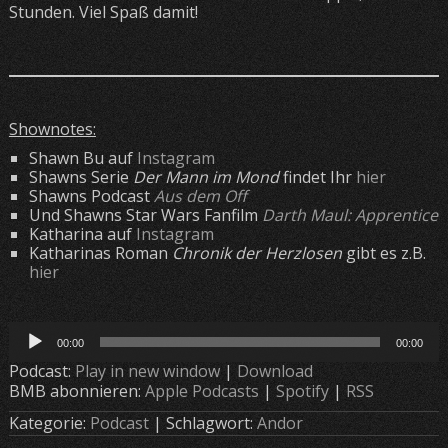
Stunden. Viel Spaß damit!
Shownotes:
Shawn Bu auf
Instagram
Shawns Serie
Der Mann im Mond
findet Ihr
hier
Shawns Podcast
Aus dem Off
Und Shawns Star Wars Fanfilm
Darth Maul: Apprentice
Katharina auf
Instagram
Katharinas Roman
Chronik der Herzlosen
gibt es z.B.
hier
Audio-
00:00
00:00
Player
Podcast:
Play in new window
|
Download
BMB abonnieren:
Apple Podcasts
|
Spotify
|
RSS
Kategorie:
Podcast
| Schlagwort:
Andor