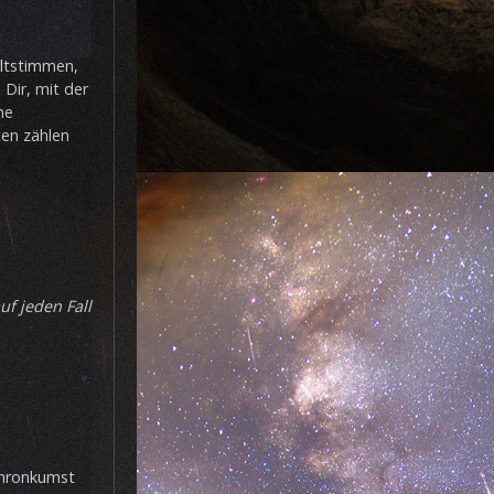
ultstimmen,
 Dir, mit der
me
en zählen
uf jeden Fall
nchronkumst