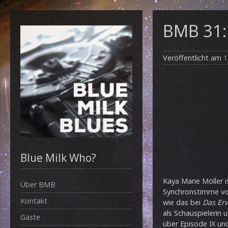
BMB 31:
Veröffentlicht am
1
Blue Milk Who?
Kaya Marie Möller i
Über BMB
Synchronstimme von
Kontakt
wie das bei
Das Er
als Schauspielerin 
Gäste
über Episode IX und