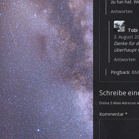
zu tun hat. W
Antworten
Tobi
3. August 2
Danke für di
überhaupt n
Antworten
Pingback:
BMB
Schreibe ei
Deine E-Mail-Adresse wi
Kommentar
*