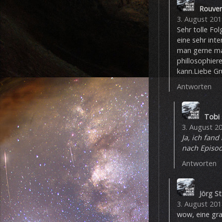
Rouve
3. August 201
Sehr tolle Fo
eine sehr int
man gerne ma
phillosophier
kann.Liebe Gr
Antworten
Tobi
3. August 2
Ja, ich fand
nach Episod
Antworten
Jörg S
3. August 201
wow, eine gra