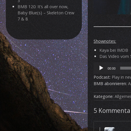
3
BMB 120: It’s all over now,
Baby Blue(s) – Skeleton Crew
7 & 8
Shownotes:
Kaya bei IMDB
Das Video vom S
Audio-
00:00
Player
Podcast:
Play in n
BMB abonnieren:
A
Kategorie:
Allgeme
5 Kommentar