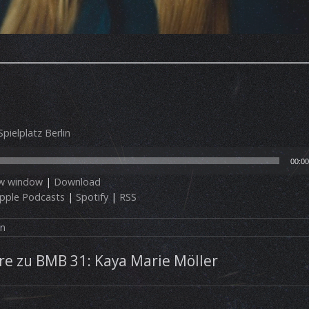
pielplatz Berlin
00:00
ew window
|
Download
pple Podcasts
|
Spotify
|
RSS
in
e zu BMB 31: Kaya Marie Möller