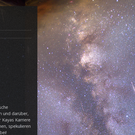
tsche
en und darüber,
r Kayas Karriere
nen, spekulieren
bei!