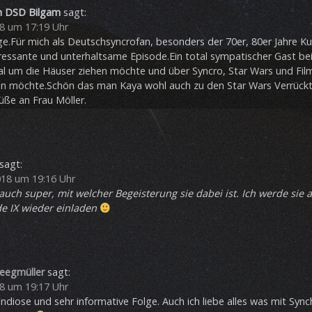
n DSD Bilgam
sagt:
8 um 17:19 Uhr
lge.Für mich als Deutschsyncrofan, besonders der 70er, 80er Jahre K
eressante und unterhaltsame Episode.Ein total sympatischer Gast bei
l um die Häuser ziehen möchte und über Syncro, Star Wars und Fil
en möchte.Schön das man Kaya wohl auch zu den Star Wars Verrückt
üße an Frau Möller.
sagt:
018 um 19:16 Uhr
 auch super, mit welcher Begeisterung sie dabei ist. Ich werde sie a
e IX wieder einladen
teegmüller
sagt:
8 um 19:17 Uhr
ndiose und sehr informative Folge. Auch ich liebe alles was mit Sy