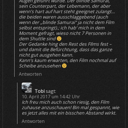
Augen geführt wurde. Der blinde Samurai,
sein Counterpart, der Lebemann, der aber
wenn’s hart auf hart steht geeignet zulangt…
die beiden waren ausschlaggebend (auch
wenn der „blinde Samurai“ ja nicht dem Film
selbst entspringt).; ich hab‘ mich in dem
Moment gefragt, wieso nicht 7 Personen in
dem Shuttle sind
Der Gedanke hing den Rest des FIlms fest –
und damit die Befürchtung, dass das ganze
nicht gut ausgehen kann.
Kann’s kaum erwarten, den Film nochmal auf
Scheibe anzusehen
Antworten
Tobi
sagt:
10. April 2017 um 14:42 Uhr
Ich freu mich auch schon riesig, den Film
zuhause anzuschauen! Bin mal gespannt, wie
es jetzt alles mit ein bisschen Abstand wirkt.
Antworten