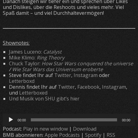
Danach steigen wir tiefer ein und sprechen über Likes
und Dislikes, über die Reshoots und vieles mehr. Viel
Spaß damit – und viel Durchhaltevermögen!
Shownotes:
James Luceno:
Catalyst
Mike Klimo:
Ring Theory
Chuck Taylor:
How Star Wars conquered the universe
/
Wie Star Wars das Universum eroberte
Steve findet Ihr auf
Twitter
,
Instagram
oder
Letterboxd
Dennis findet Ihr auf
Twitter
,
Facebook
,
Instagram
,
und
Letterboxed
Und Musik von SHU gibt’s hier
Audio-
00:00
00:00
Player
Podcast:
Play in new window
|
Download
BMB abonnieren:
Apple Podcasts
|
Spotify
|
RSS