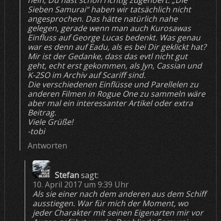
nein, Du hast schon richtig zugehöert: „Die
Sieben Samurai“ haben wir tatsächlich nicht
angesprochen. Das hätte natürlich nahe
gelegen, gerade wenn man auch Kurosawas
Einfluss auf George Lucas bedenkt. Was genau
war es denn auf Eadu, als es bei Dir geklickt hat?
Mir ist der Gedanke, dass das evtl nicht gut
geht, echt erst gekommen, als Jyn, Cassian und
K-2SO im Archiv auf Scariff sind.
Die verschiedenen Einflüsse und Parellelen zu
anderen Filmen in Rogue One zu sammeln wäre
aber mal ein interessanter Artikel oder extra
Beitrag.
Viele Grüße!
-tobi
Antworten
Stefan
sagt:
10. April 2017 um 9:39 Uhr
Als sie einer nach dem anderen aus dem Schiff
ausstiegen. War für mich der Moment, wo
jeder Charakter mit seinen Eigenarten mir vor