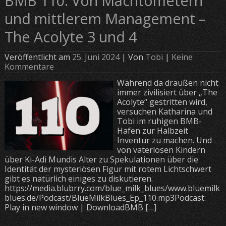
BMB 110: Von Machtometern
und mittlerem Management –
The Acolyte 3 und 4
Veröffentlicht am
25. Juni 2024
| Von
Tobi
|
Keine
Kommentare
Während da draußen nicht
immer zivilisiert über „The
Acolyte“ gestritten wird,
versuchen Katharina und
Tobi im ruhigen BMB-
Hafen zur Halbzeit
Inventur zu machen. Und
von vaterlosen Kindern
über Ki-Adi Mundis Alter zu Spekulationen über die
Identität der mysteriösen Figur mit rotem Lichtschwert
gibt es natürlich einiges zu diskutieren.
https://media.blubrry.com/blue_milk_blues/www.bluemilk
blues.de/Podcast/BlueMilkBlues_Ep_110.mp3Podcast:
Play in new window | DownloadBMB […]